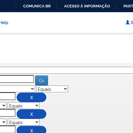
COMUNICA BR
ACESSO À INFORMAÇÃO
PART
IR
PARA
Help
S
O
CONTEÚDO