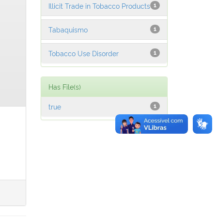
Illicit Trade in Tobacco Products
1
Tabaquismo
1
Tobacco Use Disorder
1
Has File(s)
true
1