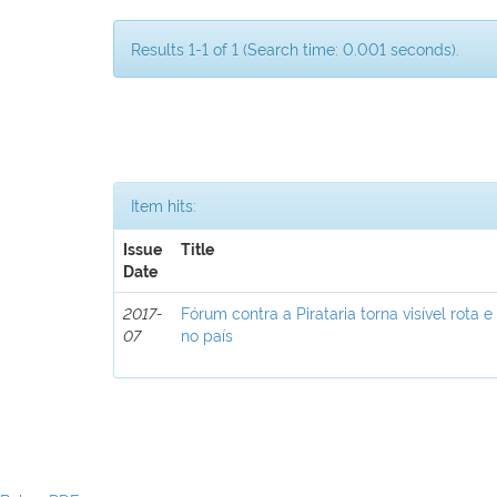
Results 1-1 of 1 (Search time: 0.001 seconds).
Item hits:
Issue
Title
Date
2017-
Fórum contra a Pirataria torna visível rota e
07
no país