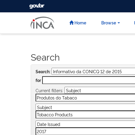
GOVBR
Skip
navigation
Home
Browse
Search
Search:
for
Current filters: