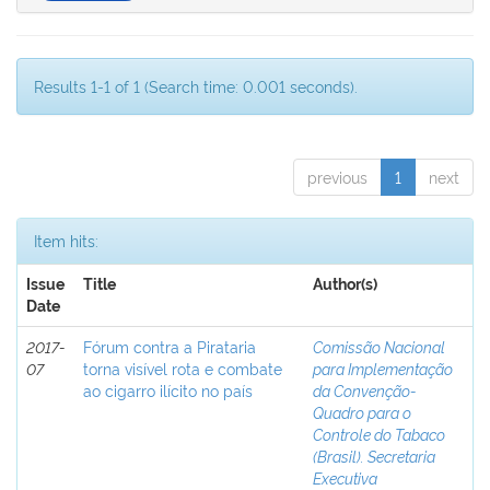
Results 1-1 of 1 (Search time: 0.001 seconds).
previous
1
next
Item hits:
Issue
Title
Author(s)
Date
2017-
Fórum contra a Pirataria
Comissão Nacional
07
torna visível rota e combate
para Implementação
ao cigarro ilícito no país
da Convenção-
Quadro para o
Controle do Tabaco
(Brasil). Secretaria
Executiva