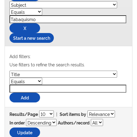
Start a new search
Add filters:
Use filters to refine the search results.
|
Results/Page
Sort items by
In order
Authors/record