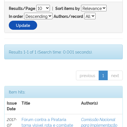
|
Results/Page
Sort items by
In order
Authors/record
Results 1-1 of 1 (Search time: 0.001 seconds).
previous
1
next
Item hits:
Issue
Title
Author(s)
Date
2017-
Fórum contra a Pirataria
Comissão Nacional
07
torna visível rota e combate
para Implementação