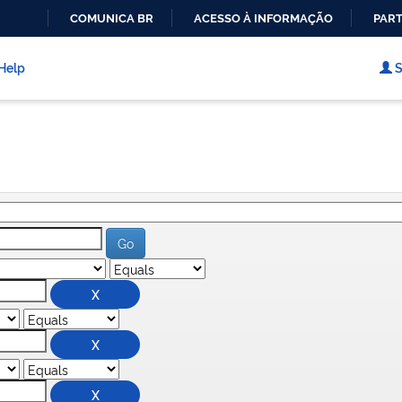
COMUNICA BR
ACESSO À INFORMAÇÃO
PART
IR
PARA
Help
S
O
CONTEÚDO