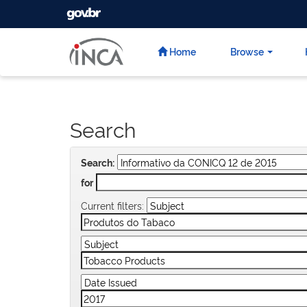
GOVBR
Skip
navigation
Home
Browse
Search
Search:
for
Current filters: