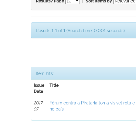
|
Results/Page
Sort items by
Results 1-1 of 1 (Search time: 0.001 seconds).
Item hits:
Issue
Title
Date
2017-
Fórum contra a Pirataria torna visível rota e
07
no país