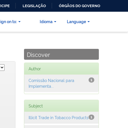
ICIPE
LEGISLAÇÃO
ÓRGÃOS DO GOVERNO
ign on to:
Idioma
Language
Discover
Author
Comissão Nacional para
1
Implementa...
Subject
Illicit Trade in Tobacco Products
1