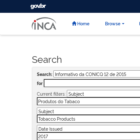
GOVBR
Skip
navigation
Home
Browse
Search
Search:
for
Current filters: