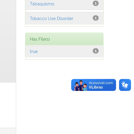
Tabaquismo
1
Tobacco Use Disorder
1
Has File(s)
true
1