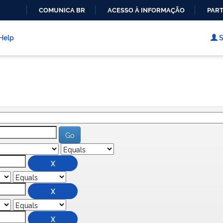
COMUNICA BR
ACESSO À INFORMAÇÃO
PART
IR
PARA
Help
S
O
CONTEÚDO