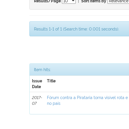
|
Results/Page
Sort items by
Results 1-1 of 1 (Search time: 0.001 seconds).
Item hits:
Issue
Title
Date
2017-
Fórum contra a Pirataria torna visível rota e
07
no país