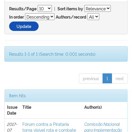
|
Results/Page
Sort items by
In order
Authors/record
Results 1-1 of 1 (Search time: 0.001 seconds).
previous
1
next
Item hits:
Issue
Title
Author(s)
Date
2017-
Fórum contra a Pirataria
Comissão Nacional
07
torna visível rota e combate
para Implementação