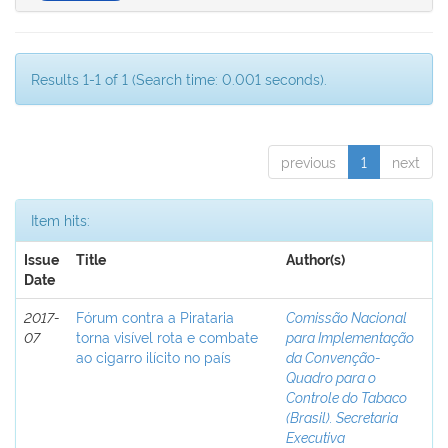
Results 1-1 of 1 (Search time: 0.001 seconds).
previous
1
next
Item hits:
Issue
Title
Author(s)
Date
2017-
Fórum contra a Pirataria
Comissão Nacional
07
torna visível rota e combate
para Implementação
ao cigarro ilícito no país
da Convenção-
Quadro para o
Controle do Tabaco
(Brasil). Secretaria
Executiva