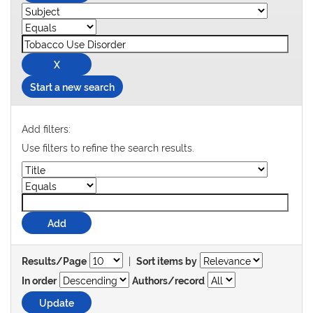
Start a new search
Add filters:
Use filters to refine the search results.
|
Results/Page
Sort items by
In order
Authors/record