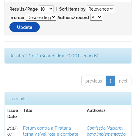
|
Results/Page
Sort items by
In order
Authors/record
Results 1-1 of 1 (Search time: 0.001 seconds).
previous
1
next
Item hits:
Issue
Title
Author(s)
Date
2017-
Fórum contra a Pirataria
Comissão Nacional
07
torna visível rota e combate
para Implementação