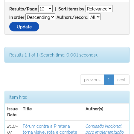
|
Results/Page
Sort items by
In order
Authors/record
Results 1-1 of 1 (Search time: 0.001 seconds).
previous
1
next
Item hits:
Issue
Title
Author(s)
Date
2017-
Fórum contra a Pirataria
Comissão Nacional
07
torna visível rota e combate
para Implementação