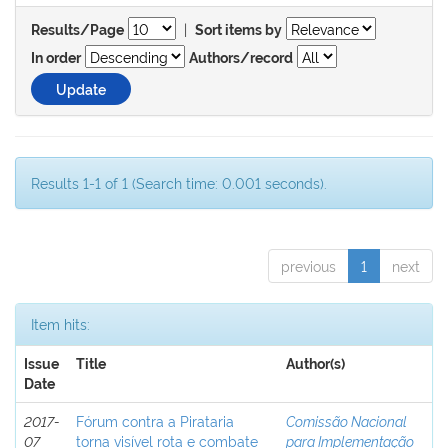
|
Results/Page
Sort items by
In order
Authors/record
Results 1-1 of 1 (Search time: 0.001 seconds).
previous
1
next
Item hits:
Issue
Title
Author(s)
Date
2017-
Fórum contra a Pirataria
Comissão Nacional
07
torna visível rota e combate
para Implementação