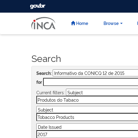
GOVBR
Skip
navigation
Home
Browse
Search
Search:
for
Current filters: