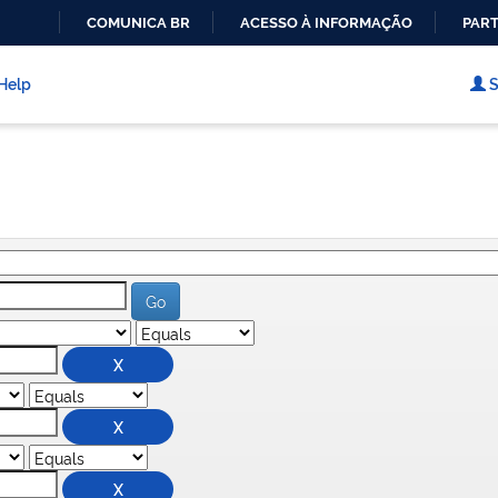
COMUNICA BR
ACESSO À INFORMAÇÃO
PART
IR
PARA
Help
S
O
CONTEÚDO