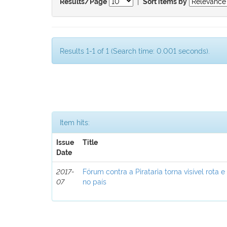
|
Results/Page
Sort items by
Results 1-1 of 1 (Search time: 0.001 seconds).
Item hits:
Issue
Title
Date
2017-
Fórum contra a Pirataria torna visível rota e
07
no país