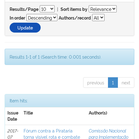
|
Results/Page
Sort items by
In order
Authors/record
Results 1-1 of 1 (Search time: 0.001 seconds).
previous
1
next
Item hits:
Issue
Title
Author(s)
Date
2017-
Fórum contra a Pirataria
Comissão Nacional
07
torna visível rota e combate
para Implementação