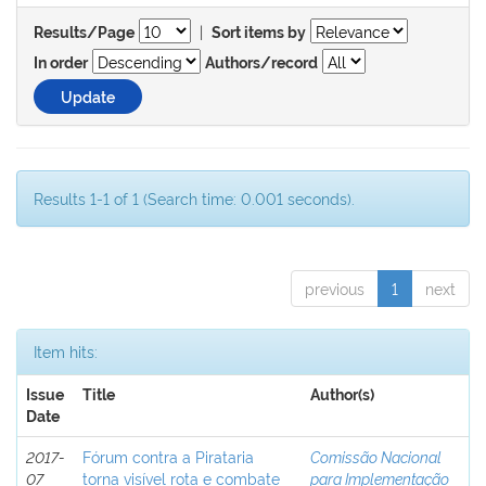
|
Results/Page
Sort items by
In order
Authors/record
Results 1-1 of 1 (Search time: 0.001 seconds).
previous
1
next
Item hits:
Issue
Title
Author(s)
Date
2017-
Fórum contra a Pirataria
Comissão Nacional
07
torna visível rota e combate
para Implementação