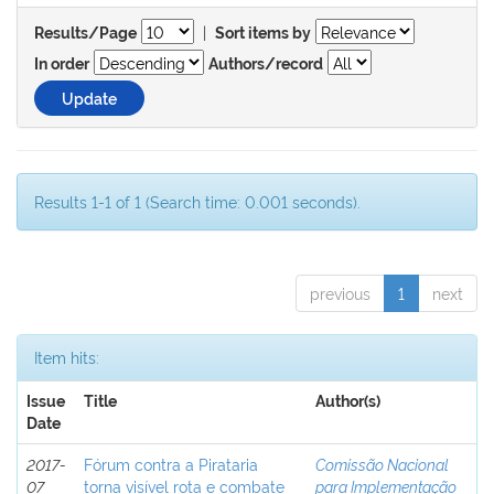
|
Results/Page
Sort items by
In order
Authors/record
Results 1-1 of 1 (Search time: 0.001 seconds).
previous
1
next
Item hits:
Issue
Title
Author(s)
Date
2017-
Fórum contra a Pirataria
Comissão Nacional
07
torna visível rota e combate
para Implementação