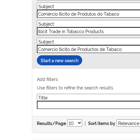
Start a new search
Add filters:
Use filters to refine the search results.
|
Results/Page
Sort items by