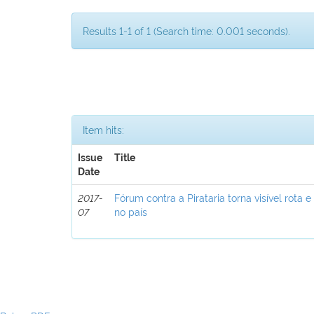
Results 1-1 of 1 (Search time: 0.001 seconds).
Item hits:
Issue
Title
Date
2017-
Fórum contra a Pirataria torna visível rota e
07
no país