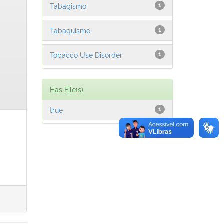
Tabagismo
1
Tabaquismo
1
Tobacco Use Disorder
1
Has File(s)
true
1