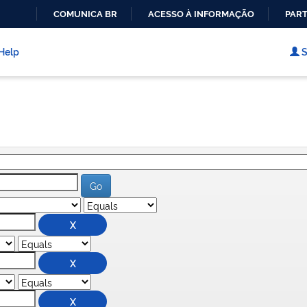
COMUNICA BR
ACESSO À INFORMAÇÃO
PART
IR
PARA
Help
S
O
CONTEÚDO