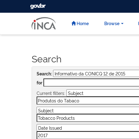
GOVBR
Skip
navigation
Home
Browse
Search
Search:
for
Current filters: