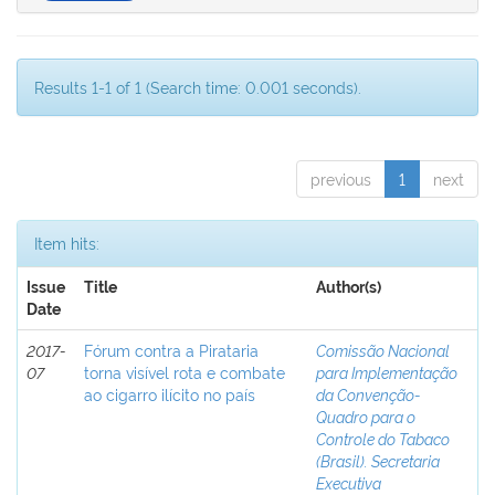
Results 1-1 of 1 (Search time: 0.001 seconds).
previous
1
next
Item hits:
Issue
Title
Author(s)
Date
2017-
Fórum contra a Pirataria
Comissão Nacional
07
torna visível rota e combate
para Implementação
ao cigarro ilícito no país
da Convenção-
Quadro para o
Controle do Tabaco
(Brasil). Secretaria
Executiva