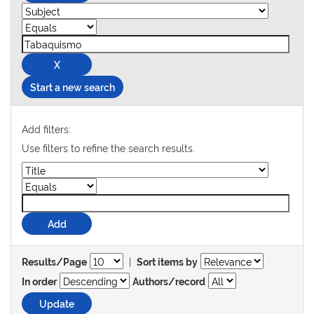
Start a new search
Add filters:
Use filters to refine the search results.
|
Results/Page
Sort items by
In order
Authors/record