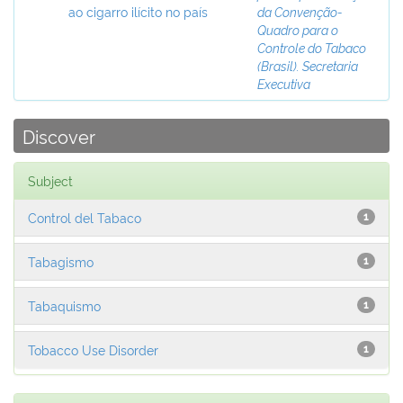
ao cigarro ilícito no país
da Convenção-
Quadro para o
Controle do Tabaco
(Brasil). Secretaria
Executiva
Discover
Subject
Control del Tabaco
1
Tabagismo
1
Tabaquismo
1
Tobacco Use Disorder
1