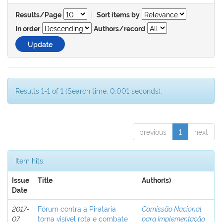
|
Results/Page
Sort items by
In order
Authors/record
Results 1-1 of 1 (Search time: 0.001 seconds).
previous
1
next
Item hits:
Issue
Title
Author(s)
Date
2017-
Fórum contra a Pirataria
Comissão Nacional
07
torna visível rota e combate
para Implementação