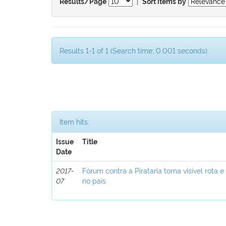
|
Results/Page
Sort items by
Results 1-1 of 1 (Search time: 0.001 seconds).
Item hits:
Issue
Title
Date
2017-
Fórum contra a Pirataria torna visível rota e
07
no país