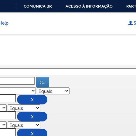
COMUNICA BR
ACESSO À INFORMAÇÃO
PART
IR
PARA
Help
S
O
CONTEÚDO