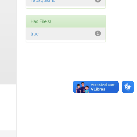
Has File(s)
true
1