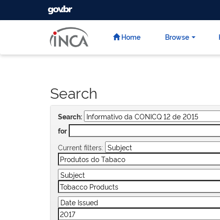
GOVBR
Skip
navigation
Home
Browse
Search
Search:
for
Current filters: