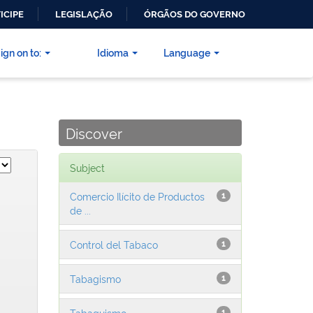
ICIPE
LEGISLAÇÃO
ÓRGÃOS DO GOVERNO
ign on to:
Idioma
Language
Discover
Subject
Comercio Ilícito de Productos
1
de ...
Control del Tabaco
1
Tabagismo
1
Tabaquismo
1