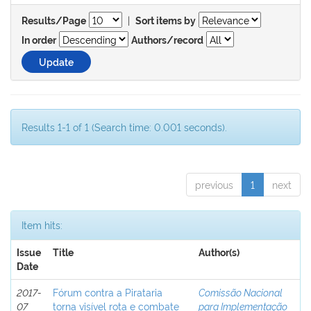
|
Results/Page
Sort items by
In order
Authors/record
Results 1-1 of 1 (Search time: 0.001 seconds).
previous
1
next
Item hits:
Issue
Title
Author(s)
Date
2017-
Fórum contra a Pirataria
Comissão Nacional
07
torna visível rota e combate
para Implementação