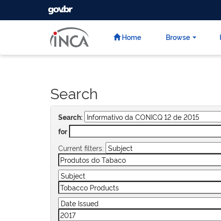
GOVBR
Skip
navigation
Home
Browse
Search
Search:
for
Current filters: