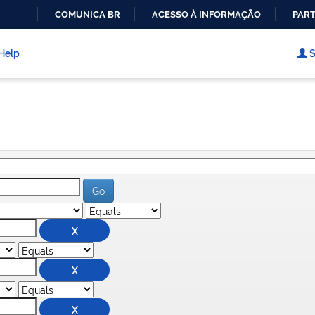
COMUNICA BR
ACESSO À INFORMAÇÃO
PART
IR
PARA
Help
S
O
CONTEÚDO