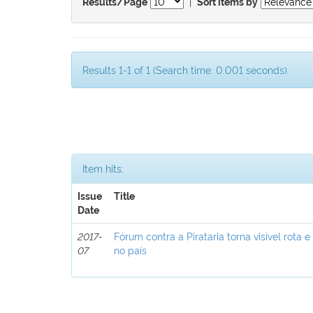
|
Results/Page
Sort items by
Results 1-1 of 1 (Search time: 0.001 seconds).
Item hits:
Issue
Title
Date
2017-
Fórum contra a Pirataria torna visível rota e
07
no país