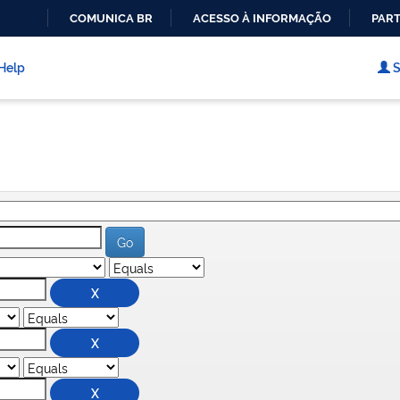
COMUNICA BR
ACESSO À INFORMAÇÃO
PART
IR
PARA
Help
S
O
CONTEÚDO