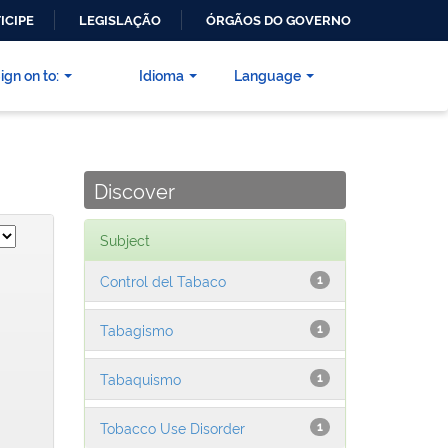
ICIPE
LEGISLAÇÃO
ÓRGÃOS DO GOVERNO
ign on to:
Idioma
Language
Discover
Subject
Control del Tabaco
1
Tabagismo
1
Tabaquismo
1
Tobacco Use Disorder
1