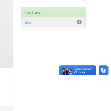
Has File(s)
true
1