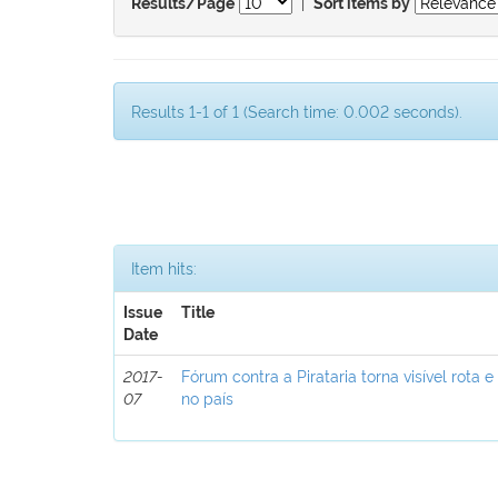
|
Results/Page
Sort items by
Results 1-1 of 1 (Search time: 0.002 seconds).
Item hits:
Issue
Title
Date
2017-
Fórum contra a Pirataria torna visível rota e
07
no país