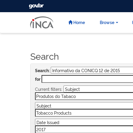
GOVBR
Skip
navigation
Home
Browse
Search
Search:
for
Current filters: