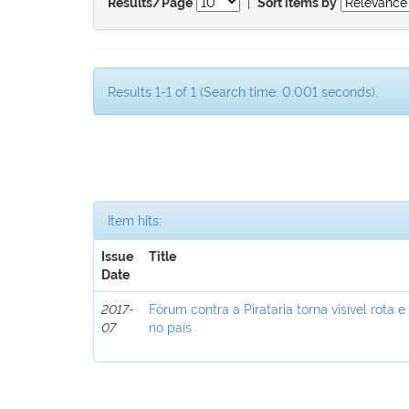
|
Results/Page
Sort items by
Results 1-1 of 1 (Search time: 0.001 seconds).
Item hits:
Issue
Title
Date
2017-
Fórum contra a Pirataria torna visível rota e
07
no país