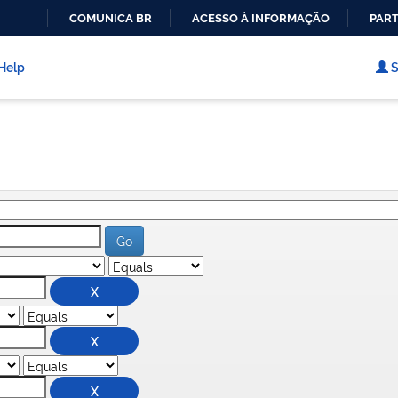
COMUNICA BR
ACESSO À INFORMAÇÃO
PART
IR
PARA
Help
S
O
CONTEÚDO