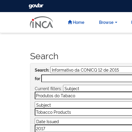
GOVBR
Skip
navigation
Home
Browse
Search
Search:
for
Current filters: