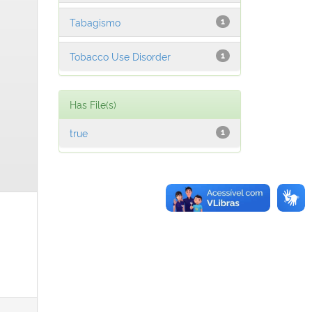
Tabagismo
1
Tobacco Use Disorder
1
Has File(s)
true
1