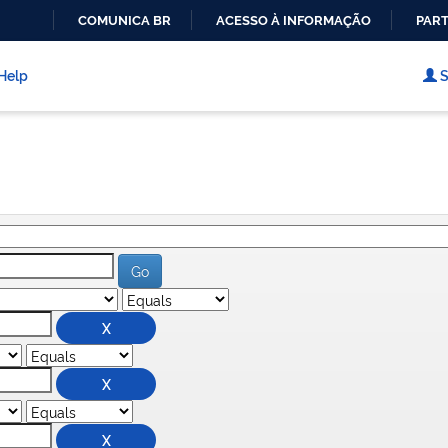
COMUNICA BR
ACESSO À INFORMAÇÃO
PART
IR
PARA
Help
S
O
CONTEÚDO