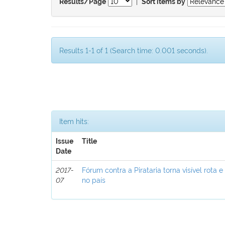
|
Results/Page
Sort items by
Results 1-1 of 1 (Search time: 0.001 seconds).
Item hits:
Issue
Title
Date
2017-
Fórum contra a Pirataria torna visível rota e
07
no país