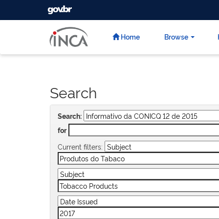
GOVBR
Skip
navigation
Home
Browse
Search
Search:
for
Current filters: