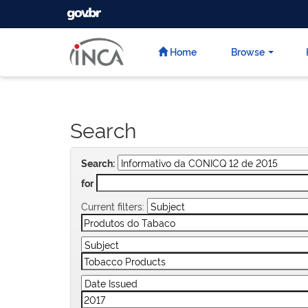
GOVBR
Skip
navigation
Home
Browse
Search
Search:
for
Current filters: