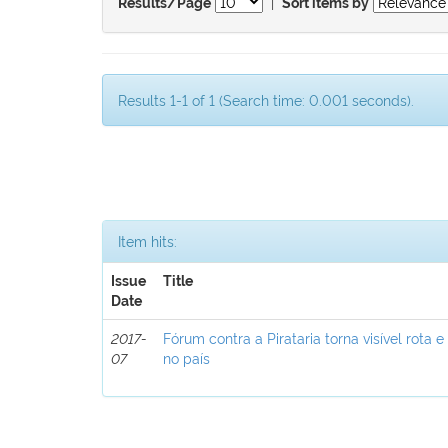
|
Results/Page
Sort items by
Results 1-1 of 1 (Search time: 0.001 seconds).
Item hits:
Issue
Title
Date
2017-
Fórum contra a Pirataria torna visível rota e
07
no país