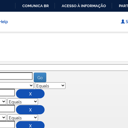
COMUNICA BR
ACESSO À INFORMAÇÃO
PART
IR
PARA
Help
S
O
CONTEÚDO