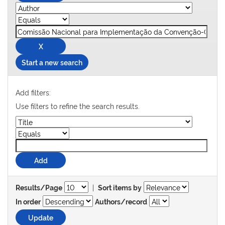
Start a new search
Add filters:
Use filters to refine the search results.
|
Results/Page
Sort items by
In order
Authors/record