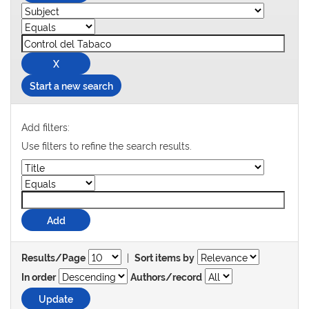
Start a new search
Add filters:
Use filters to refine the search results.
|
Results/Page
Sort items by
In order
Authors/record