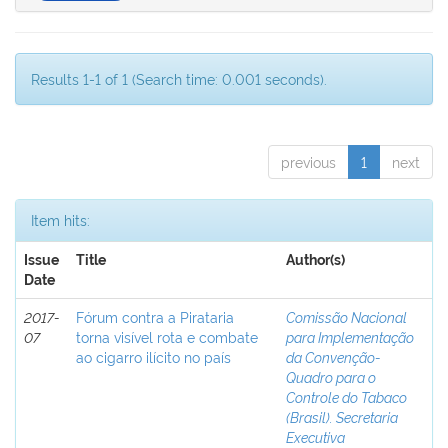
Results 1-1 of 1 (Search time: 0.001 seconds).
previous
1
next
Item hits:
Issue
Title
Author(s)
Date
2017-
Fórum contra a Pirataria
Comissão Nacional
07
torna visível rota e combate
para Implementação
ao cigarro ilícito no país
da Convenção-
Quadro para o
Controle do Tabaco
(Brasil). Secretaria
Executiva