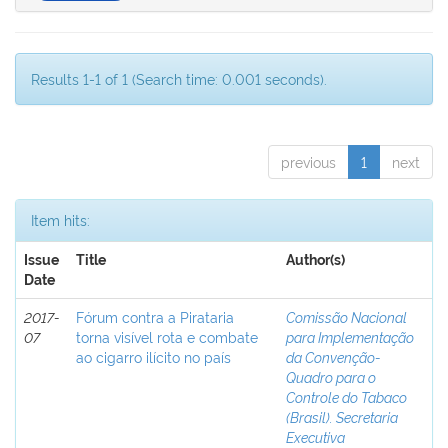
Results 1-1 of 1 (Search time: 0.001 seconds).
previous
1
next
Item hits:
Issue
Title
Author(s)
Date
2017-
Fórum contra a Pirataria
Comissão Nacional
07
torna visível rota e combate
para Implementação
ao cigarro ilícito no país
da Convenção-
Quadro para o
Controle do Tabaco
(Brasil). Secretaria
Executiva