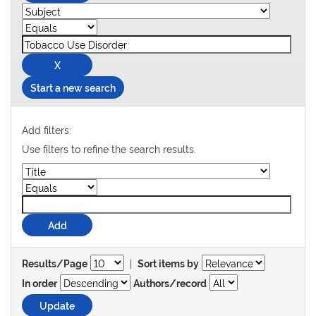
Start a new search
Add filters:
Use filters to refine the search results.
|
Results/Page
Sort items by
In order
Authors/record