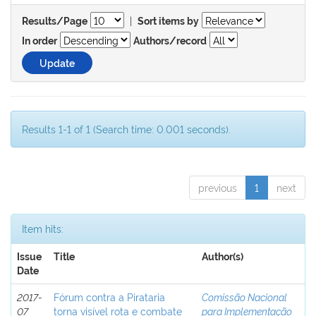
|
Results/Page
Sort items by
In order
Authors/record
Results 1-1 of 1 (Search time: 0.001 seconds).
previous
1
next
Item hits:
Issue
Title
Author(s)
Date
2017-
Fórum contra a Pirataria
Comissão Nacional
07
torna visível rota e combate
para Implementação