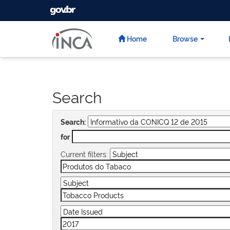
GOVBR
Skip
navigation
Home
Browse
Search
Search:
for
Current filters: