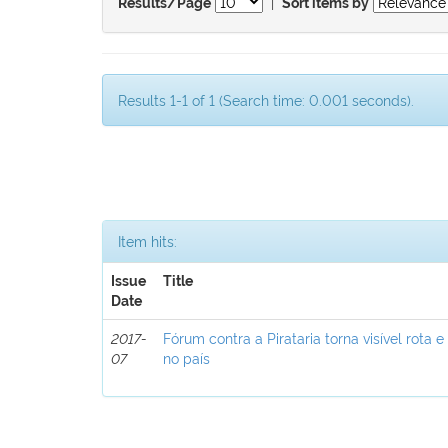
|
Results/Page
Sort items by
Results 1-1 of 1 (Search time: 0.001 seconds).
Item hits:
Issue
Title
Date
2017-
Fórum contra a Pirataria torna visível rota e
07
no país