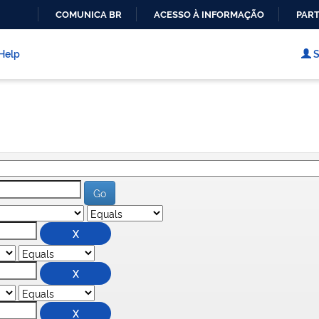
COMUNICA BR
ACESSO À INFORMAÇÃO
PART
IR
PARA
Help
S
O
CONTEÚDO