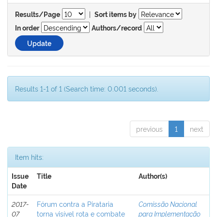
|
Results/Page
Sort items by
In order
Authors/record
Results 1-1 of 1 (Search time: 0.001 seconds).
previous
1
next
Item hits:
Issue
Title
Author(s)
Date
2017-
Fórum contra a Pirataria
Comissão Nacional
07
torna visível rota e combate
para Implementação