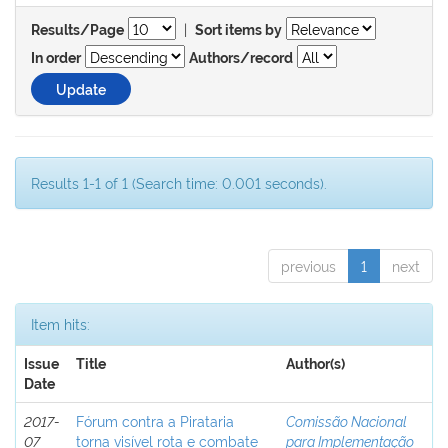
|
Results/Page
Sort items by
In order
Authors/record
Results 1-1 of 1 (Search time: 0.001 seconds).
previous
1
next
Item hits:
Issue
Title
Author(s)
Date
2017-
Fórum contra a Pirataria
Comissão Nacional
07
torna visível rota e combate
para Implementação