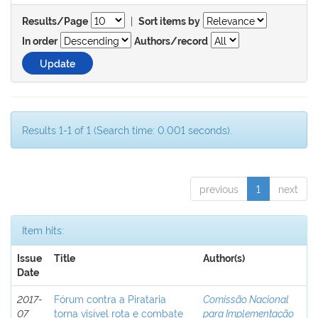
|
Results/Page
Sort items by
In order
Authors/record
Results 1-1 of 1 (Search time: 0.001 seconds).
previous
1
next
Item hits:
Issue
Title
Author(s)
Date
2017-
Fórum contra a Pirataria
Comissão Nacional
07
torna visível rota e combate
para Implementação