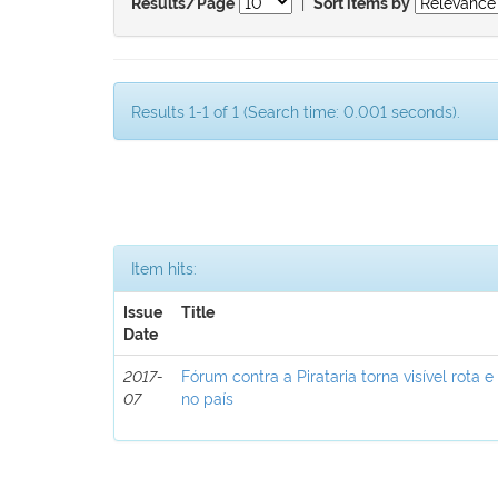
|
Results/Page
Sort items by
Results 1-1 of 1 (Search time: 0.001 seconds).
Item hits:
Issue
Title
Date
2017-
Fórum contra a Pirataria torna visível rota e
07
no país