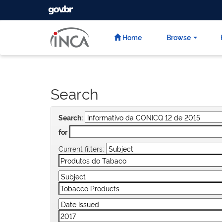
GOVBR
Skip
navigation
Home
Browse
Search
Search:
for
Current filters: