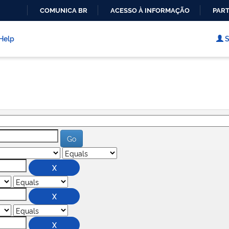
COMUNICA BR
ACESSO À INFORMAÇÃO
PART
IR
PARA
Help
S
O
CONTEÚDO