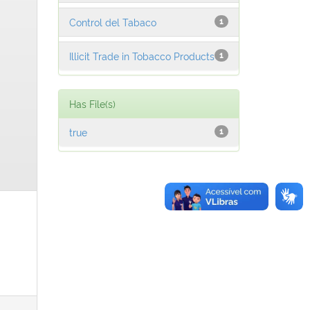
Control del Tabaco
1
Illicit Trade in Tobacco Products
1
Has File(s)
true
1