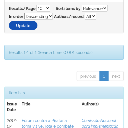
|
Results/Page
Sort items by
In order
Authors/record
Results 1-1 of 1 (Search time: 0.001 seconds).
previous
1
next
Item hits:
Issue
Title
Author(s)
Date
2017-
Fórum contra a Pirataria
Comissão Nacional
07
torna visível rota e combate
para Implementação