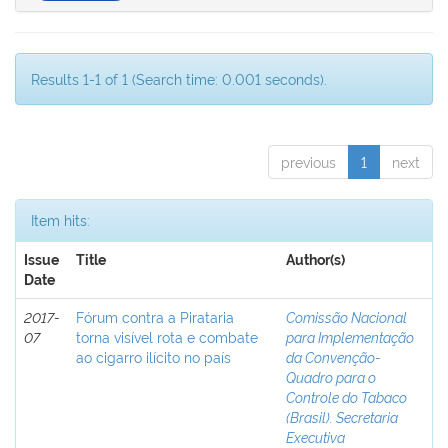
Results 1-1 of 1 (Search time: 0.001 seconds).
previous
1
next
Item hits:
Issue
Title
Author(s)
Date
2017-
Fórum contra a Pirataria
Comissão Nacional
07
torna visível rota e combate
para Implementação
ao cigarro ilícito no país
da Convenção-
Quadro para o
Controle do Tabaco
(Brasil). Secretaria
Executiva