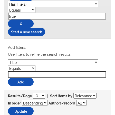
Start a new search
Add filters:
Use filters to refine the search results.
|
Results/Page
Sort items by
In order
Authors/record