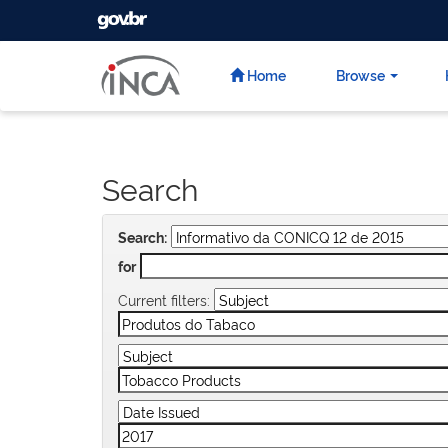
GOVBR
Skip
navigation
Home
Browse
Search
Search:
for
Current filters: