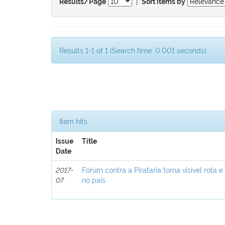
|
Results/Page
Sort items by
Results 1-1 of 1 (Search time: 0.001 seconds).
Item hits:
Issue
Title
Date
2017-
Fórum contra a Pirataria torna visível rota e
07
no país