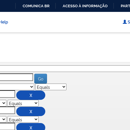
COMUNICA BR
ACESSO À INFORMAÇÃO
PART
IR
PARA
Help
S
O
CONTEÚDO