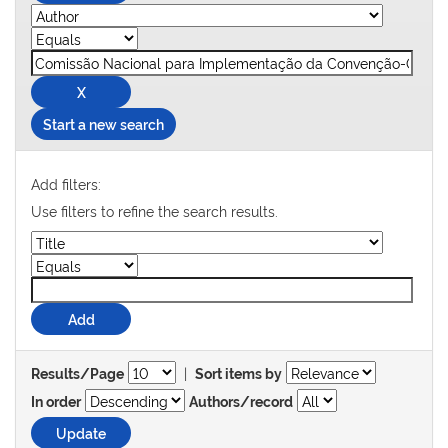
Start a new search
Add filters:
Use filters to refine the search results.
|
Results/Page
Sort items by
In order
Authors/record