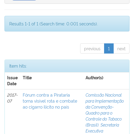
Results 1-1 of 1 (Search time: 0.001 seconds).
previous
1
next
Item hits:
Issue
Title
Author(s)
Date
2017-
Fórum contra a Pirataria
Comissão Nacional
07
torna visível rota e combate
para Implementação
ao cigarro ilícito no país
da Convenção-
Quadro para o
Controle do Tabaco
(Brasil). Secretaria
Executiva