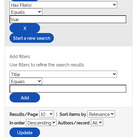
Start a new search
Add filters:
Use filters to refine the search results.
|
Results/Page
Sort items by
In order
Authors/record