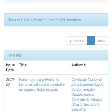
Results 1-1 of 1 (Search time: 0.001 seconds).
previous
1
next
Item hits:
Issue
Title
Author(s)
Date
2017-
Fórum contra a Pirataria
Comissão Nacional
07
torna visível rota e combate
para Implementação
ao cigarro ilícito no país
da Convenção-
Quadro para o
Controle do Tabaco
(Brasil). Secretaria
Executiva