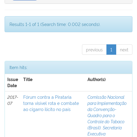
Results 1-1 of 1 (Search time: 0.002 seconds).
previous
1
next
Item hits:
Issue
Title
Author(s)
Date
2017-
Fórum contra a Pirataria
Comissão Nacional
07
torna visível rota e combate
para Implementação
ao cigarro ilícito no país
da Convenção-
Quadro para o
Controle do Tabaco
(Brasil). Secretaria
Executiva