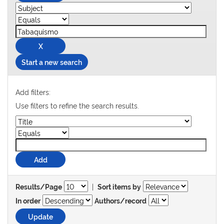
Start a new search
Add filters:
Use filters to refine the search results.
|
Results/Page
Sort items by
In order
Authors/record