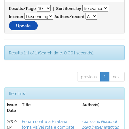
|
Results/Page
Sort items by
In order
Authors/record
Results 1-1 of 1 (Search time: 0.001 seconds).
previous
1
next
Item hits:
Issue
Title
Author(s)
Date
2017-
Fórum contra a Pirataria
Comissão Nacional
07
torna visível rota e combate
para Implementação