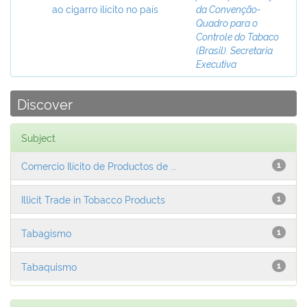
ao cigarro ilícito no país
da Convenção-
Quadro para o
Controle do Tabaco
(Brasil). Secretaria
Executiva
Discover
Subject
Comercio Ilícito de Productos de ...
1
Illicit Trade in Tobacco Products
1
Tabagismo
1
Tabaquismo
1