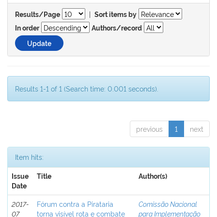
|
Results/Page
Sort items by
In order
Authors/record
Results 1-1 of 1 (Search time: 0.001 seconds).
previous
1
next
Item hits:
Issue
Title
Author(s)
Date
2017-
Fórum contra a Pirataria
Comissão Nacional
07
torna visível rota e combate
para Implementação