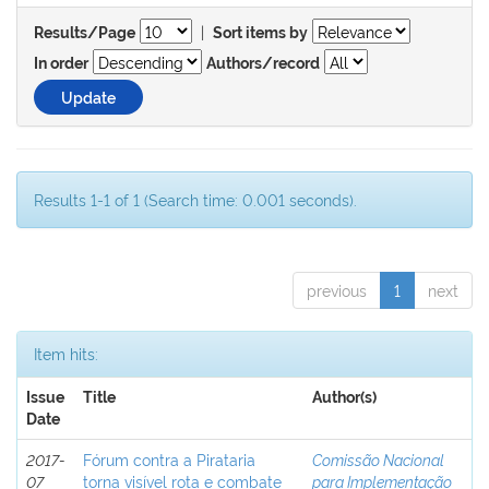
|
Results/Page
Sort items by
In order
Authors/record
Results 1-1 of 1 (Search time: 0.001 seconds).
previous
1
next
Item hits:
Issue
Title
Author(s)
Date
2017-
Fórum contra a Pirataria
Comissão Nacional
07
torna visível rota e combate
para Implementação