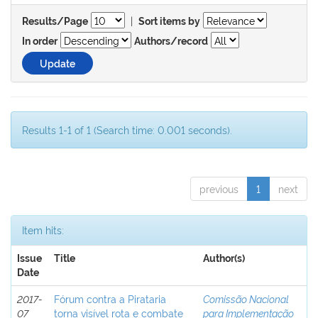
|
Results/Page
Sort items by
In order
Authors/record
Results 1-1 of 1 (Search time: 0.001 seconds).
previous
1
next
Item hits:
Issue
Title
Author(s)
Date
2017-
Fórum contra a Pirataria
Comissão Nacional
07
torna visível rota e combate
para Implementação