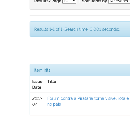
|
Results/Page
Sort items by
Results 1-1 of 1 (Search time: 0.001 seconds).
Item hits:
Issue
Title
Date
2017-
Fórum contra a Pirataria torna visível rota e
07
no país