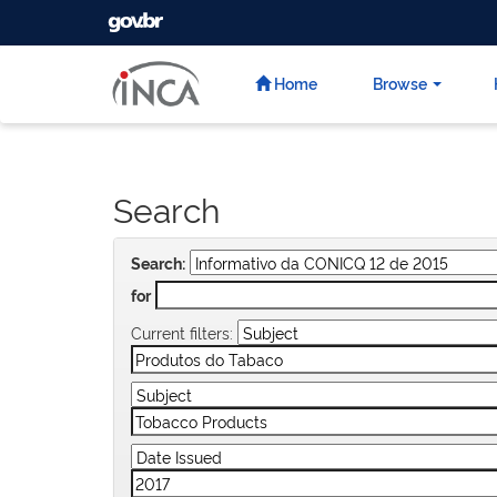
GOVBR
Skip
navigation
Home
Browse
Search
Search:
for
Current filters: