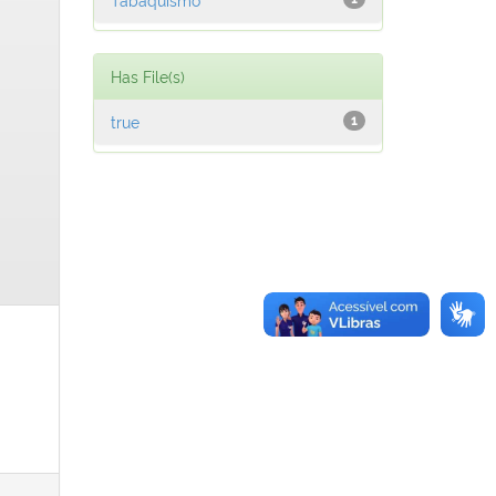
Has File(s)
true
1