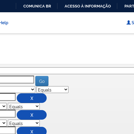
COMUNICA BR
ACESSO À INFORMAÇÃO
PART
IR
PARA
Help
S
O
CONTEÚDO