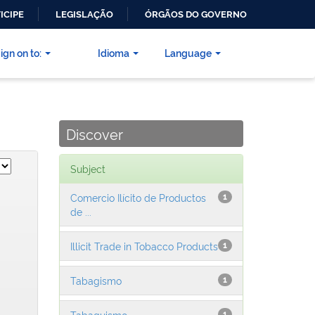
ICIPE
LEGISLAÇÃO
ÓRGÃOS DO GOVERNO
ign on to:
Idioma
Language
Discover
Subject
Comercio Ilícito de Productos
1
de ...
Illicit Trade in Tobacco Products
1
Tabagismo
1
Tabaquismo
1