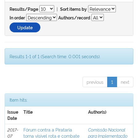
|
Results/Page
Sort items by
In order
Authors/record
Results 1-1 of 1 (Search time: 0.001 seconds).
previous
1
next
Item hits:
Issue
Title
Author(s)
Date
2017-
Fórum contra a Pirataria
Comissão Nacional
07
torna visível rota e combate
para Implementação