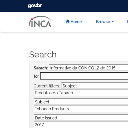
GOVBR
Skip
navigation
Home
Browse
Search
Search:
for
Current filters: