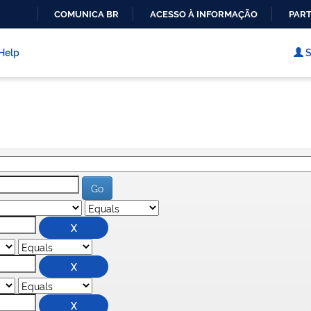
COMUNICA BR
ACESSO À INFORMAÇÃO
PART
IR
PARA
Help
S
O
CONTEÚDO