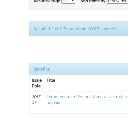
|
Results/Page
Sort items by
Results 1-1 of 1 (Search time: 0.001 seconds).
Item hits:
Issue
Title
Date
2017-
Fórum contra a Pirataria torna visível rota e
07
no país