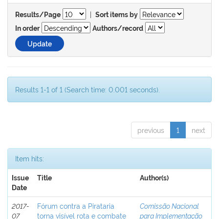
|
Results/Page
Sort items by
In order
Authors/record
Results 1-1 of 1 (Search time: 0.001 seconds).
previous
1
next
Item hits:
Issue
Title
Author(s)
Date
2017-
Fórum contra a Pirataria
Comissão Nacional
07
torna visível rota e combate
para Implementação