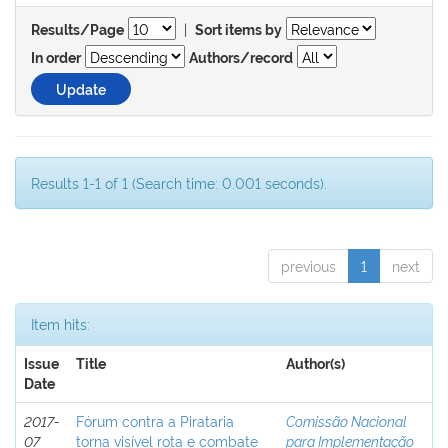
|
Results/Page
Sort items by
In order
Authors/record
Results 1-1 of 1 (Search time: 0.001 seconds).
previous
1
next
Item hits:
Issue
Title
Author(s)
Date
2017-
Fórum contra a Pirataria
Comissão Nacional
07
torna visível rota e combate
para Implementação