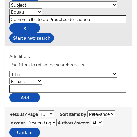
Start a new search
Add filters:
Use filters to refine the search results.
|
Results/Page
Sort items by
In order
Authors/record