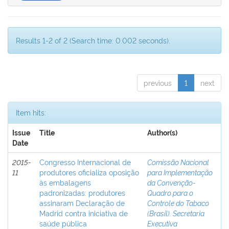
Results 1-2 of 2 (Search time: 0.002 seconds).
previous
1
next
Item hits:
Issue
Title
Author(s)
Date
2015-
Congresso Internacional de
Comissão Nacional
11
produtores oficializa oposição
para Implementação
às embalagens
da Convenção-
padronizadas: produtores
Quadro para o
assinaram Declaração de
Controle do Tabaco
Madrid contra iniciativa de
(Brasil). Secretaria
saúde pública
Executiva