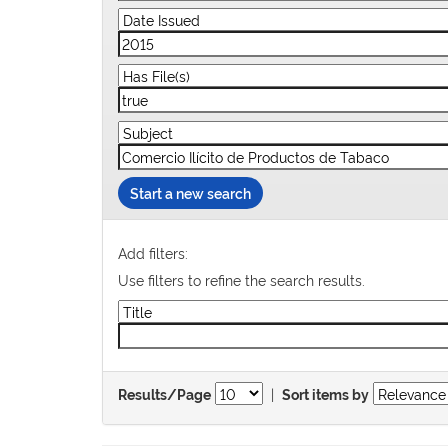
Start a new search
Add filters:
Use filters to refine the search results.
|
Results/Page
Sort items by