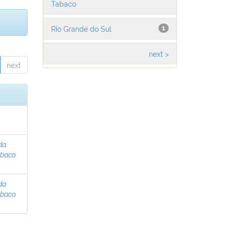
Tabaco
Rio Grande do Sul
1
next >
next
da
abaco
da
abaco