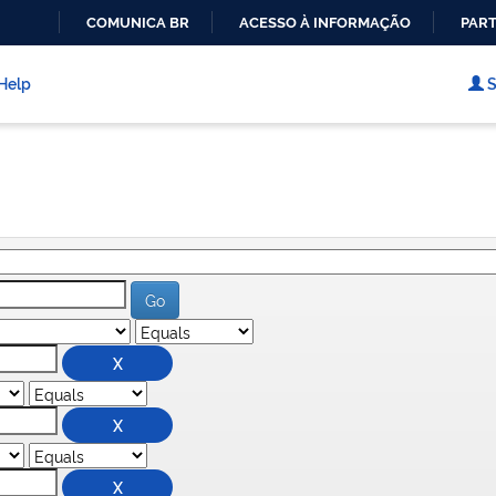
COMUNICA BR
ACESSO À INFORMAÇÃO
PART
IR
PARA
Help
S
O
CONTEÚDO