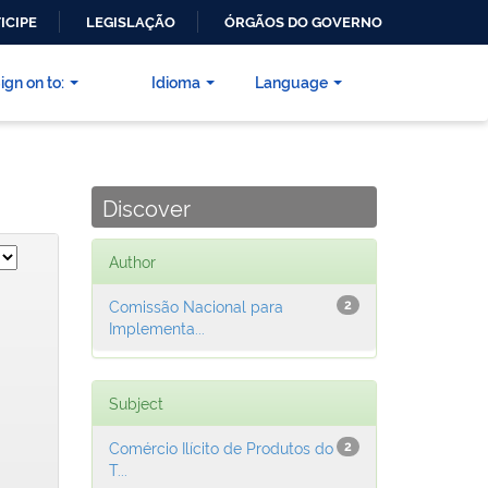
ICIPE
LEGISLAÇÃO
ÓRGÃOS DO GOVERNO
ign on to:
Idioma
Language
Discover
Author
Comissão Nacional para
2
Implementa...
Subject
Comércio Ilícito de Produtos do
2
T...