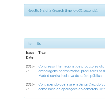
Results 1-2 of 2 (Search time: 0.001 seconds).
Item hits:
Issue
Title
Date
2015-
Congresso Internacional de produtores ofic
11
embalagens padronizadas: produtores ass
Madrid contra iniciativa de saúde pública
2015-
Contrabando operava em Santa Cruz do Sul:
11
como base de operações do comércio ilíci