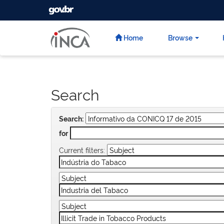
GOVBR
Skip
navigation
Home
Browse
Search
Search:
for
Current filters: